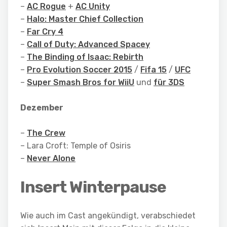
–
AC Rogue
+
AC Unity
–
Halo: Master Chief Collection
–
Far Cry 4
–
Call of Duty: Advanced Spacey
–
The Binding of Isaac: Rebirth
–
Pro Evolution Soccer 2015
/
Fifa 15
/
UFC
–
Super Smash Bros for WiiU
und
für 3DS
Dezember
–
The Crew
– Lara Croft: Temple of Osiris
–
Never Alone
Insert Winterpause
Wie auch im Cast angekündigt, verabschiedet