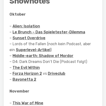
Shownotes
Oktober
–
Alien: Isolation
–
Le Brunch – Das Spieletester-Dilemma
–
Sunset Overdrive
– Lords of the Fallen (noch kein Podcast, aber
ein
Superlevel-Artikel
)
–
Middle-earth: Shadow of Mordor
– D4: Dark Dreams Don’t Die (Podcast folgt)
–
The Evil Within
–
Forza Horizon 2
vs
Driveclub
–
Bayonetta 2
November
–
This War of Mine