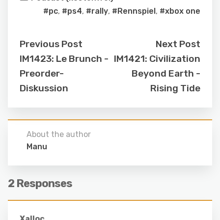
#pc
,
#ps4
,
#rally
,
#Rennspiel
,
#xbox one
Previous Post
Next Post
IM1423: Le Brunch -
IM1421: Civilization
Preorder-
Beyond Earth -
Diskussion
Rising Tide
About the author
Manu
2 Responses
Xalloc