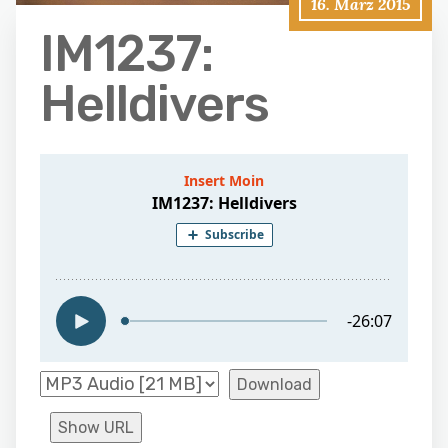
16. März 2015
IM1237:
Helldivers
Download
Show URL