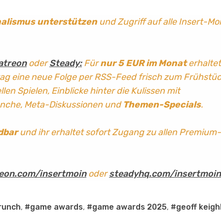
nalismus
unterstützen
und Zugriff auf alle Insert-Mo
atreon
oder
Steady:
Für
nur 5 EUR im Monat
erhaltet
tag
eine neue Folge per RSS-Feed frisch zum Frühstü
len Spielen, Einblicke hinter die Kulissen mit
anche, Meta-Diskussionen und
Themen-Specials
.
dbar
und ihr erhaltet sofort Zugang zu allen Premium-
eon.com/insertmoin
oder
steadyhq.com/insertmoin
runch
,
#game awards
,
#game awards 2025
,
#geoff keigh