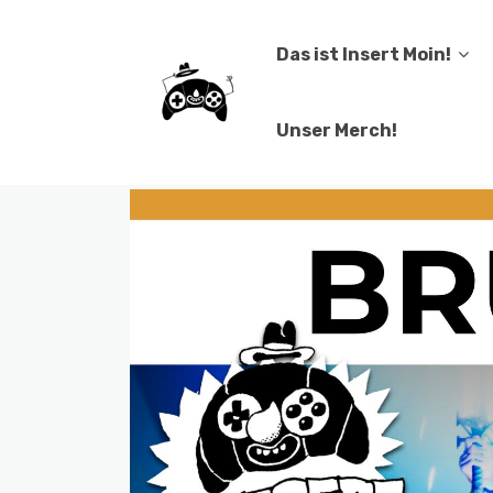
Das ist Insert Moin!
Unser Merch!