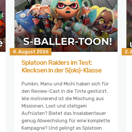
4. August 2026
2.
Splatoon Raiders im Test:
Klecksen in der S(olo)-Klasse
Pumkin, Manu und Michi haben sich für
den Review-Cast in die Tinte gestürzt.
Wie motivierend ist die Mischung aus
Missionen, Loot und stetigem
Aufrüsten? Bietet das Inselabenteuer
genug Abwechslung für eine komplette
Kampagne? Und gelingt es Splatoon