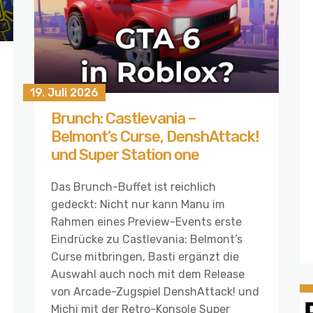
19. Juli 2026
Brunch: Castlevania –
Belmont’s Curse, DenshAttack!
und Super Station one
Das Brunch-Buffet ist reichlich
gedeckt: Nicht nur kann Manu im
Rahmen eines Preview-Events erste
Eindrücke zu Castlevania: Belmont’s
Curse mitbringen, Basti ergänzt die
Auswahl auch noch mit dem Release
von Arcade-Zugspiel DenshAttack! und
Michi mit der Retro-Konsole Super