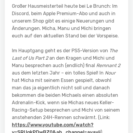
Großer Hausmeisterteil heute bei Le Brunch: Im
Discord, beim Apple Premium-Abo und auch in
unserem Shop gibt es einige Neuerungen und
Änderungen. Micha, Manu und Michi bringen
euch auf den aktuellen Stand bei der Vorspeise.
Im Hauptgang geht es der PS5-Version von
The
Last of Us Part 2
an den Kragen und Michi und
Manu besprechen auch (endlich) final
Remnant 2
aus dem letzten Jahr – ein tolles Spiel! In
Nour
hat Micha mit seinem Essen gespielt, obwohl
man das ja eigentlich nicht soll und danach
bekommen die beiden Michaels einen absoluten
Adrenalin-Kick, wenn sie Michas neues Keller-
Racing-Setup besprechen und Michi von seinem
anstehenden 24H-Rennen schwärmt. (Link:
https://www.youtube.com/watch?
v=SRUgkPDwBZ0&ab_channel=avavii
)