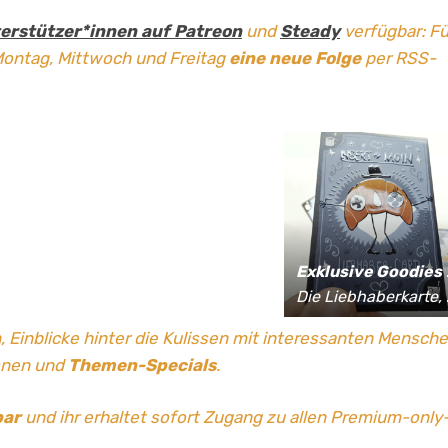
erstützer*innen auf Patreon
und
Steady
verfügbar: Fü
Montag, Mittwoch und Freitag
eine neue Folge
per RSS-
Exklusive Goodies
für Supporter*innen:
Die Liebhaberkarte, jährlich limitierte Fan-Shirts und vieles mehr!
, Einblicke hinter die Kulissen mit interessanten Mensch
onen und
Themen-Specials
.
bar
und ihr erhaltet sofort Zugang zu allen Premium-only