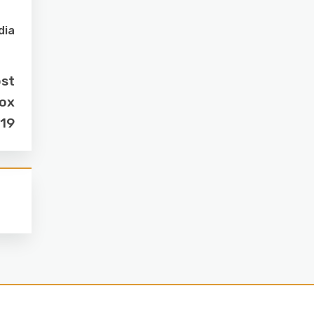
dia
ost
box
019