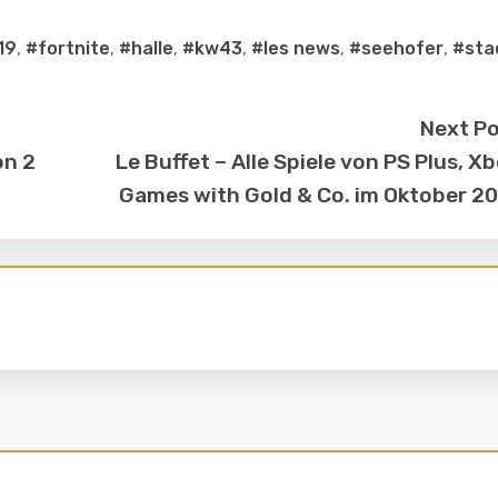
19
,
#fortnite
,
#halle
,
#kw43
,
#les news
,
#seehofer
,
#sta
Next P
on 2
Le Buffet – Alle Spiele von PS Plus, X
Games with Gold & Co. im Oktober 2