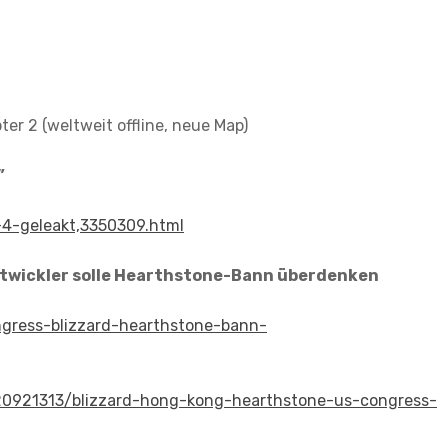
r 2 (weltweit offline, neue Map)
”
-4-geleakt,3350309.html
ntwickler solle Hearthstone-Bann überdenken
ngress-blizzard-hearthstone-bann-
20921313/blizzard-hong-kong-hearthstone-us-congress-