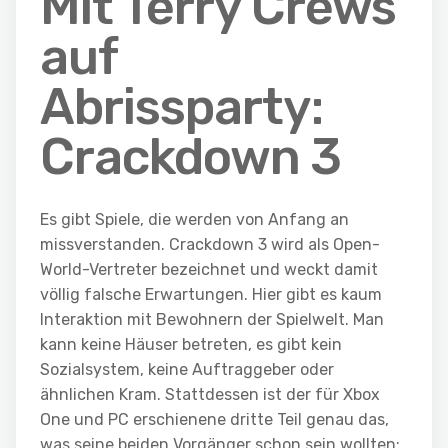
Mit Terry Crews
auf
Abrissparty:
Crackdown 3
Es gibt Spiele, die werden von Anfang an
missverstanden.
C
r
a
c
k
d
o
w
n
3
wird als Open-
World-Vertreter bezeichnet und weckt damit
völlig falsche Erwartungen. Hier gibt es kaum
Interaktion mit Bewohnern der Spielwelt. Man
kann keine Häuser betreten, es gibt kein
Sozialsystem, keine Auftraggeber oder
ähnlichen Kram. Stattdessen ist der für Xbox
One und PC erschienene dritte Teil genau das,
was seine beiden Vorgänger schon sein wollten: