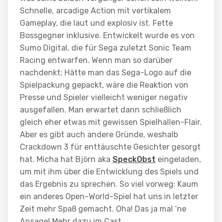
Schnelle, arcadige Action mit vertikalem
Gameplay, die laut und explosiv ist. Fette
Bossgegner inklusive. Entwickelt wurde es von
Sumo Digital, die für Sega zuletzt Sonic Team
Racing entwarfen. Wenn man so darüber
nachdenkt: Hätte man das Sega-Logo auf die
Spielpackung gepackt, wäre die Reaktion von
Presse und Spieler vielleicht weniger negativ
ausgefallen. Man erwartet dann schließlich
gleich eher etwas mit gewissen Spielhallen-Flair.
Aber es gibt auch andere Gründe, weshalb
Crackdown 3 für enttäuschte Gesichter gesorgt
hat. Micha hat Björn aka
S
p
e
c
k
O
b
s
t
eingeladen,
um mit ihm über die Entwicklung des Spiels und
das Ergebnis zu sprechen. So viel vorweg: Kaum
ein anderes Open-World-Spiel hat uns in letzter
Zeit mehr Spaß gemacht. Oha! Das ja mal ‘ne
Ansage! Mehr dazu im Cast.