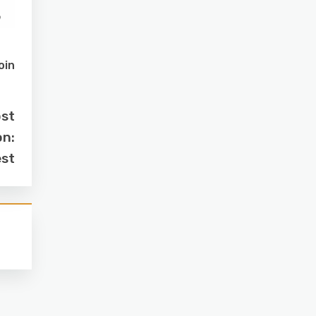
oin
ost
on:
est