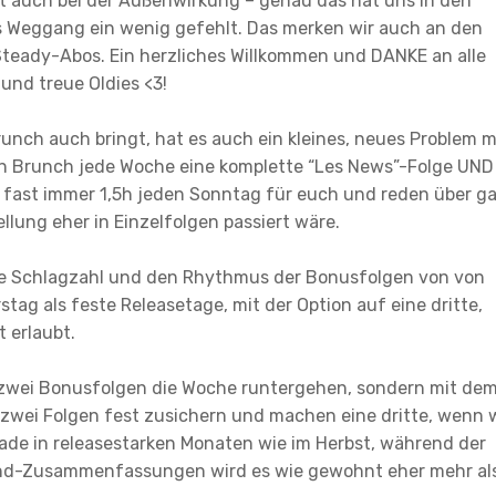
t auch bei der Außenwirkung – genau das hat uns in den
s Weggang ein wenig gefehlt. Das merken wir auch an den
Steady-Abos. Ein herzliches Willkommen und DANKE an alle
nd treue Oldies <3!
unch auch bringt, hat es auch ein kleines, neues Problem m
den Brunch jede Woche eine komplette “Les News”-Folge UND
en fast immer 1,5h jeden Sonntag für euch und reden über g
llung eher in Einzelfolgen passiert wäre.
die Schlagzahl und den Rhythmus der Bonusfolgen von von
ag als feste Releasetage, mit der Option auf eine dritte,
t erlaubt.
f zwei Bonusfolgen die Woche runtergehen, sondern mit de
 zwei Folgen fest zusichern und machen eine dritte, wenn 
erade in releasestarken Monaten wie im Herbst, während der
end-Zusammenfassungen wird es wie gewohnt eher mehr al