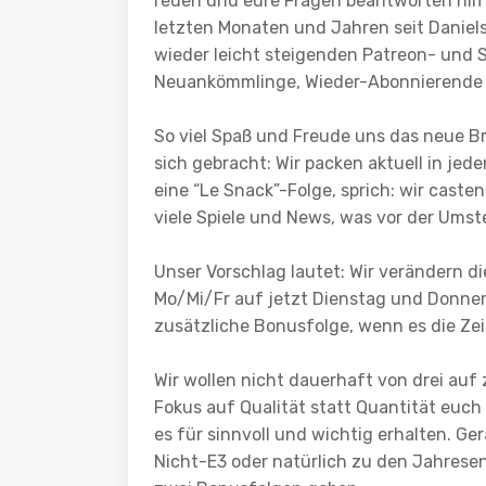
reden und eure Fragen beantworten hilf
letzten Monaten und Jahren seit Daniel
wieder leicht steigenden Patreon- und 
Neuankömmlinge, Wieder-Abonnierende u
So viel Spaß und Freude uns das neue Br
sich gebracht: Wir packen aktuell in je
eine “Le Snack”-Folge, sprich: wir cast
viele Spiele und News, was vor der Umste
Unser Vorschlag lautet: Wir verändern 
Mo/Mi/Fr auf jetzt Dienstag und Donnerst
zusätzliche Bonusfolge, wenn es die Zei
Wir wollen nicht dauerhaft von drei au
Fokus auf Qualität statt Quantität euch
es für sinnvoll und wichtig erhalten. G
Nicht-E3 oder natürlich zu den Jahres