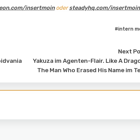
eon.com/insertmoin
oder
steadyhq.com/insertmoin
#intern m
Next P
oidvania
Yakuza im Agenten-Flair. Like A Drag
The Man Who Erased His Name im T