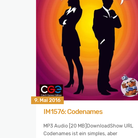
9. Mai 2016
IM1576: Codenames
MP3 Audio [20 MB]DownloadShow URL
Codenames ist ein simples, aber