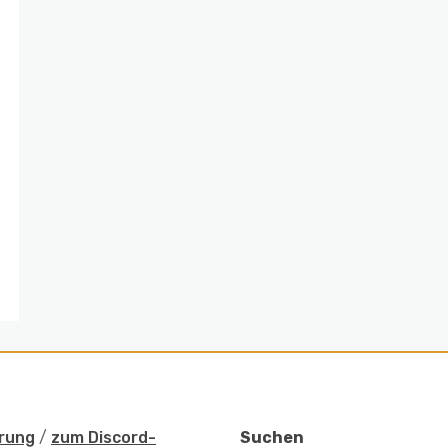
rung
/
zum Discord-
Suchen