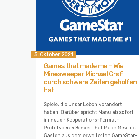
5. Oktober 2021
Games that made me – Wie
Minesweeper Michael Graf
durch schwere Zeiten geholfen
hat
Spiele, die unser Leben verändert
haben: Darüber spricht Manu ab sofort
im neuen Kooperations-Format-
Prototypen »Games That Made Me« mit
Gästen aus dem erweiterten GameStar-