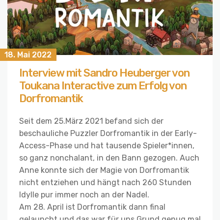
18. Mai 2022
Interview mit Sandro Heuberger von
Toukana Interactive zum Erfolg von
Dorfromantik
Seit dem 25.März 2021 befand sich der
beschauliche Puzzler Dorfromantik in der Early-
Access-Phase und hat tausende Spieler*innen,
so ganz nonchalant, in den Bann gezogen. Auch
Anne konnte sich der Magie von Dorfromantik
nicht entziehen und hängt nach 260 Stunden
Idylle pur immer noch an der Nadel.
Am 28. April ist Dorfromantik dann final
gelauncht und das war für uns Grund genug mal