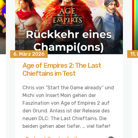
6. März 2026
11
Age of Empires 2: The Last
Chieftains im Test
Chris von “Start the Game already” und
Michi von Insert Moin gehen der
Faszination von Age of Empires 2 auf
den Grund. Anlass ist der Release des
neuen DLC: The Last Chieftains. Die
beiden gehen aber tiefer, … viel tiefer!