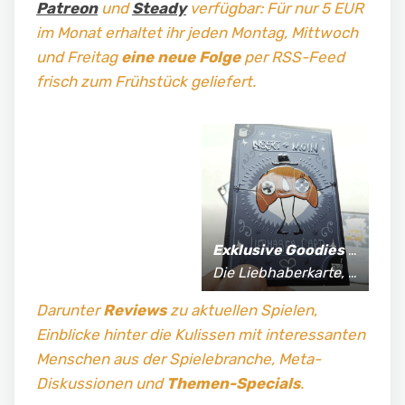
Patreon
und
Steady
verfügbar: Für nur 5 EUR
im Monat erhaltet ihr jeden Montag, Mittwoch
und Freitag
eine neue Folge
per RSS-Feed
frisch zum Frühstück geliefert.
Exklusive Goodies
für Supporter*innen:
Die Liebhaberkarte, jährlich limitierte Fan-Shirts und vieles mehr!
Darunter
Reviews
zu aktuellen Spielen,
Einblicke hinter die Kulissen mit interessanten
Menschen aus der Spielebranche, Meta-
Diskussionen und
Themen-Specials
.