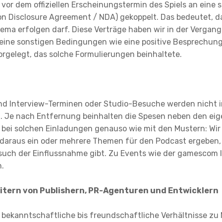
rs vor dem offiziellen Erscheinungstermin des Spiels an eine
on Disclosure Agreement / NDA) gekoppelt. Das bedeutet, 
ma erfolgen darf. Diese Verträge haben wir in der Vergan
keine sonstigen Bedingungen wie eine positive Besprechun
rgelegt, das solche Formulierungen beinhaltete.
nd Interview-Terminen oder Studio-Besuche werden nicht i
n. Je nach Entfernung beinhalten die Spesen neben den eig
s bei solchen Einladungen genauso wie mit den Mustern: W
 daraus ein oder mehrere Themen für den Podcast ergeben, 
such der Einflussnahme gibt. Zu Events wie der gamescom 
n.
itern von Publishern, PR-Agenturen und Entwicklern
 bekanntschaftliche bis freundschaftliche Verhältnisse zu 