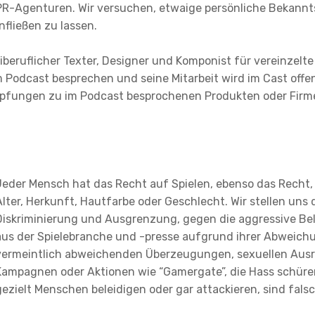
 PR-Agenturen. Wir versuchen, etwaige persönliche Bekann
fließen zu lassen.
iberuflicher Texter, Designer und Komponist für vereinzelte 
 im Podcast besprechen und seine Mitarbeit wird im Cast offe
nüpfungen zu im Podcast besprochenen Produkten oder Firm
Jeder Mensch hat das Recht auf Spielen, ebenso das Recht,
Alter, Herkunft, Hautfarbe oder Geschlecht. Wir stellen uns
Diskriminierung und Ausgrenzung, gegen die aggressive Be
aus der Spielebranche und -presse aufgrund ihrer Abweich
vermeintlich abweichenden Überzeugungen, sexuellen Aus
Kampagnen oder Aktionen wie “Gamergate”, die Hass schür
gezielt Menschen beleidigen oder gar attackieren, sind fals