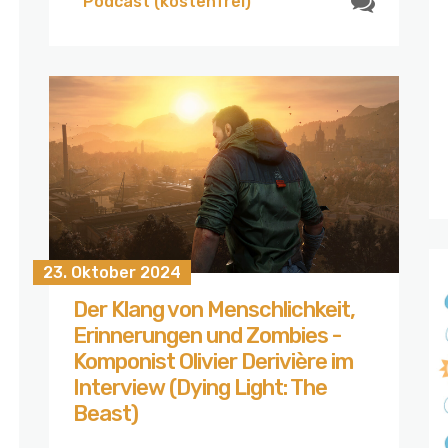
Podcast (kostenfrei)
23. Oktober 2024
Der Klang von Menschlichkeit,
Erinnerungen und Zombies -
Komponist Olivier Derivière im
Interview (Dying Light: The
Beast)