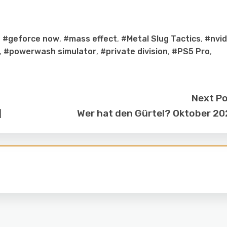
,
#geforce now
,
#mass effect
,
#Metal Slug Tactics
,
#nvid
,
#powerwash simulator
,
#private division
,
#PS5 Pro
,
Next P
]
Wer hat den Gürtel? Oktober 2