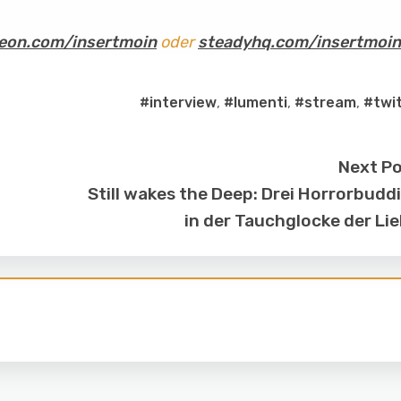
eon.com/insertmoin
oder
steadyhq.com/insertmoin
#interview
,
#lumenti
,
#stream
,
#twi
Next P
Still wakes the Deep: Drei Horrorbudd
in der Tauchglocke der Li