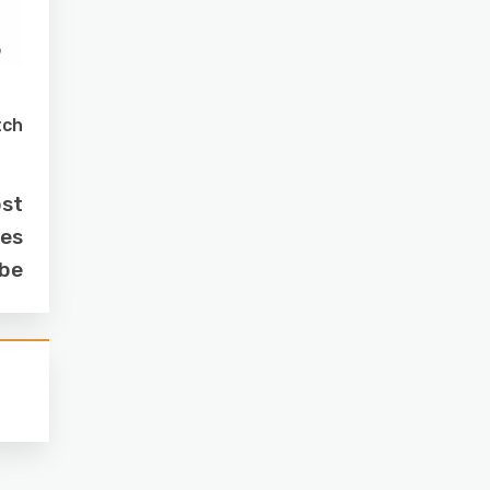
tch
ost
ies
ebe