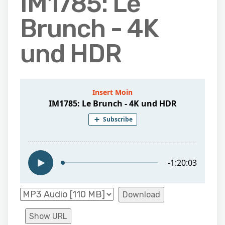
IM1785: Le
Brunch - 4K
und HDR
Download
Show URL