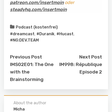
patreon.com/insertmoin
oder
steadyhq.com/insertmoin
Podcast (kostenfrei)
#dreamcast
,
#Duranik
,
#Hucast
,
#NG:DEV.TEAM
Previous Post
Next Post
IMS02E01: The One
IM998: République
with the
Episode 2
Brainstorming
About the author
Micha