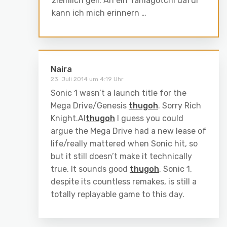
ziemlich geil. An ein Tamagotchi dafür
kann ich mich erinnern …
Naira
23. Juli 2014 um 4:19 Uhr
Sonic 1 wasn’t a launch title for the
Mega Drive/Genesis
thugoh
. Sorry Rich
Knight.Al
thugoh
I guess you could
argue the Mega Drive had a new lease of
life/really mattered when Sonic hit, so
but it still doesn’t make it technically
true. It sounds good
thugoh
. Sonic 1,
despite its countless remakes, is still a
totally replayable game to this day.