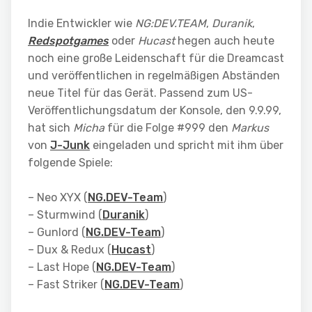
Indie Entwickler wie
NG:DEV.TEAM
,
Duranik
,
Redspotgames
oder
Hucast
hegen auch heute
noch eine große Leidenschaft für die Dreamcast
und veröffentlichen in regelmäßigen Abständen
neue Titel für das Gerät. Passend zum US-
Veröffentlichungsdatum der Konsole, den 9.9.99,
hat sich
Micha
für die Folge #999 den
Markus
von
J-Junk
eingeladen und spricht mit ihm über
folgende Spiele:
– Neo XYX (
NG.DEV-Team
)
– Sturmwind (
Duranik
)
– Gunlord (
NG.DEV-Team
)
– Dux & Redux (
Hucast
)
– Last Hope (
NG.DEV-Team
)
– Fast Striker (
NG.DEV-Team
)