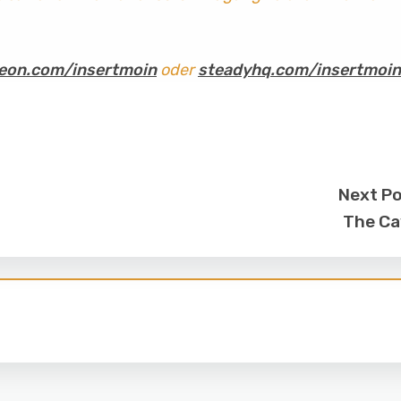
eon.com/insertmoin
oder
steadyhq.com/insertmoin
Next P
The Ca