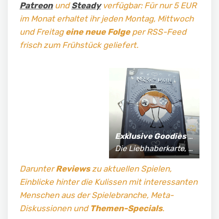
Patreon
und
Steady
verfügbar: Für nur 5 EUR
im Monat erhaltet ihr jeden Montag, Mittwoch
und Freitag
eine neue Folge
per RSS-Feed
frisch zum Frühstück geliefert.
Exklusive Goodies
für Supporter*innen:
Die Liebhaberkarte, jährlich limitierte Fan-Shirts und vieles mehr!
Darunter
Reviews
zu aktuellen Spielen,
Einblicke hinter die Kulissen mit interessanten
Menschen aus der Spielebranche, Meta-
Diskussionen und
Themen-Specials
.