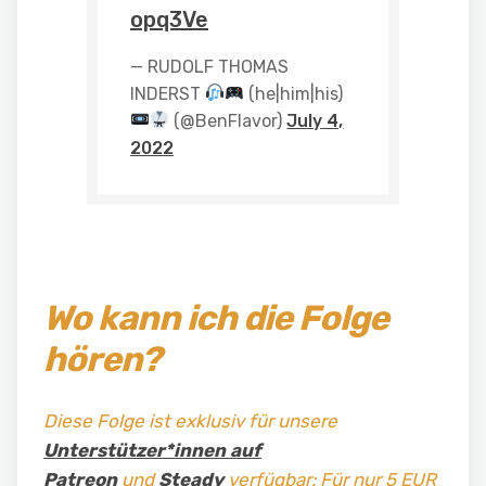
opq3Ve
— RUDOLF THOMAS
INDERST
(he|him|his)
(@BenFlavor)
July 4,
2022
Wo kann ich die Folge
hören?
Diese Folge ist exklusiv für unsere
Unterstützer*innen auf
Patreon
und
Steady
verfügbar: Für nur 5 EUR