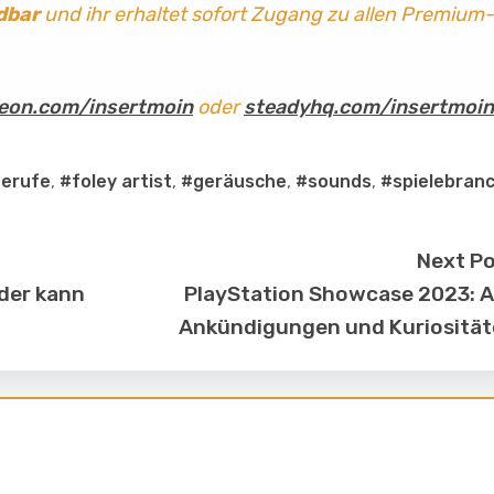
dbar
und ihr erhaltet sofort Zugang zu allen Premium-
eon.com/insertmoin
oder
steadyhq.com/insertmoin
erufe
,
#foley artist
,
#geräusche
,
#sounds
,
#spielebran
Next P
oder kann
PlayStation Showcase 2023: A
Ankündigungen und Kuriositä