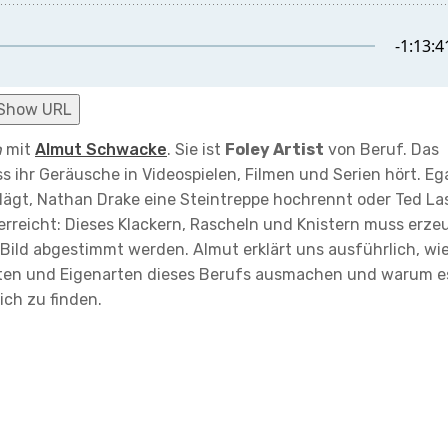
Show URL
h
mit
Almut Schwacke
. Sie ist
Foley Artist
von Beruf. Das
s ihr Geräusche in Videospielen, Filmen und Serien hört. Eg
lägt, Nathan Drake eine Steintreppe hochrennt oder Ted La
berreicht: Dieses Klackern, Rascheln und Knistern muss erze
ld abgestimmt werden. Almut erklärt uns ausführlich, wi
eiten und Eigenarten dieses Berufs ausmachen und warum e
ich zu finden.