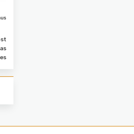
mus
ost
Das
res