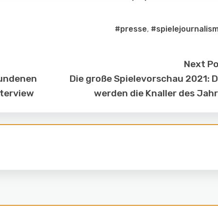
#presse
,
#spielejournalis
Next P
bundenen
Die große Spielevorschau 2021: 
nterview
werden die Knaller des Jah