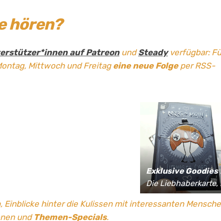
ge hören?
erstützer*innen auf Patreon
und
Steady
verfügbar: Fü
Montag, Mittwoch und Freitag
eine neue Folge
per RSS-
Exklusive Goodies
für Supporter*innen:
Die Liebhaberkarte, jährlich limitierte Fan-Shirts und vieles mehr!
, Einblicke hinter die Kulissen mit interessanten Mensch
onen und
Themen-Specials
.