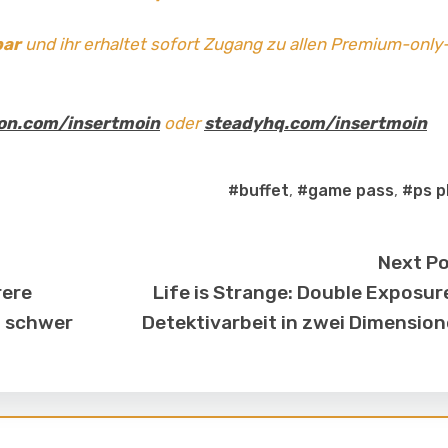
bar
und ihr erhaltet sofort Zugang zu allen Premium-only
on.com/insertmoin
oder
steadyhq.com/insertmoin
#buffet
,
#game pass
,
#ps p
Next P
rere
Life is Strange: Double Exposur
d schwer
Detektivarbeit in zwei Dimensio