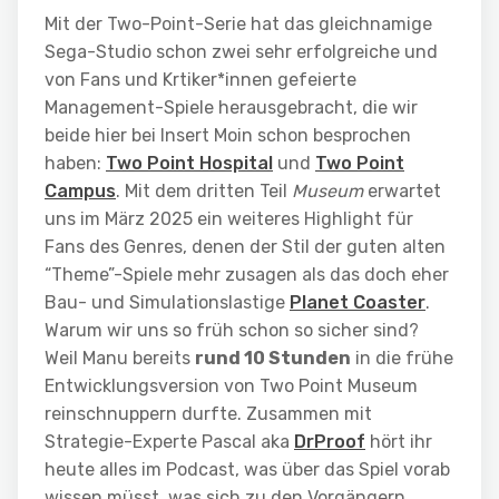
Mit der Two-Point-Serie hat das gleichnamige
Sega-Studio schon zwei sehr erfolgreiche und
von Fans und Krtiker*innen gefeierte
Management-Spiele herausgebracht, die wir
beide hier bei Insert Moin schon besprochen
haben:
Two Point Hospital
und
Two Point
Campus
. Mit dem dritten Teil
Museum
erwartet
uns im März 2025 ein weiteres Highlight für
Fans des Genres, denen der Stil der guten alten
“Theme”-Spiele mehr zusagen als das doch eher
Bau- und Simulationslastige
Planet Coaster
.
Warum wir uns so früh schon so sicher sind?
Weil Manu bereits
rund 10 Stunden
in die frühe
Entwicklungsversion von Two Point Museum
reinschnuppern durfte. Zusammen mit
Strategie-Experte Pascal aka
DrProof
hört ihr
heute alles im Podcast, was über das Spiel vorab
wissen müsst, was sich zu den Vorgängern