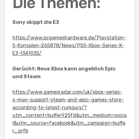
Die Themen:
Sony skippt die E3
https://www.pcgameshardware.de/Playstation-
5-Konsolen-265878/News/PS5-Xbox-Series-X-
E3-1341035/
Gerücht: Neue Xbox kann angeblich Epic
und Steam
https://www.gamesradar.com/uk/xbox-series-
x-may-support-steam-and-epic-games-store-
according-to-latest-rumours/?
utm_content=buffer925fd&utm_medium=socia
l&utm_source=facebook&utm_campaign=buffe
r_grfb