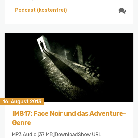
Podcast (kostenfrei)
16. August 2013
IM817: Face Noir und das Adventure-
Genre
MP3 Audio [37 MB]DownloadShow URL