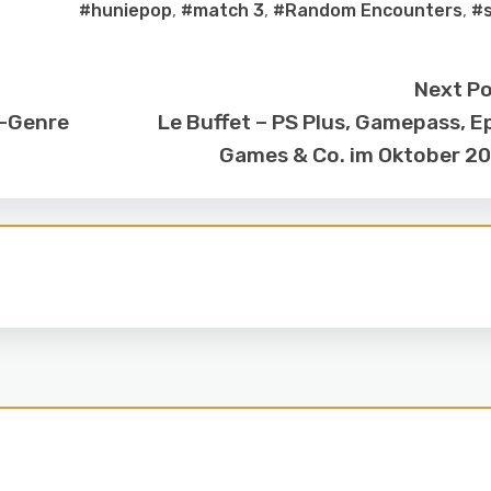
#huniepop
,
#match 3
,
#Random Encounters
,
#
Next P
g-Genre
Le Buffet – PS Plus, Gamepass, E
Games & Co. im Oktober 2