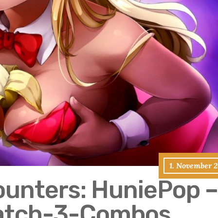
1. November 2
unters: HuniePop –
Match-3-Combos