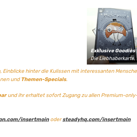
Exklusive Goodies
für Supporter*innen:
Die Liebhaberkarte, jährlich limitierte Fan-Shirts und vieles mehr!
, Einblicke hinter die Kulissen mit interessanten Mensch
onen und
Themen-Specials
.
bar
und ihr erhaltet sofort Zugang zu allen Premium-only
on.com/insertmoin
oder
steadyhq.com/insertmoin