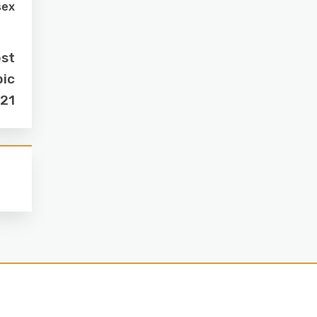
sex
ost
pic
021