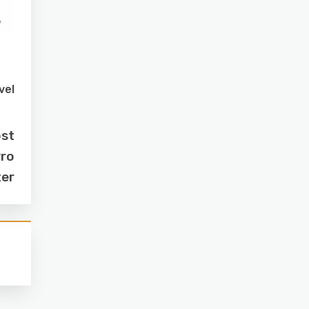
vel
ost
Pro
ter