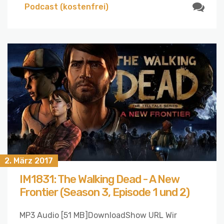
Podcast (kostenfrei)
2. März 2017
IM1831: The Walking Dead - A New
Frontier (Season 3, Episode 1 und 2)
MP3 Audio [51 MB]DownloadShow URL Wir