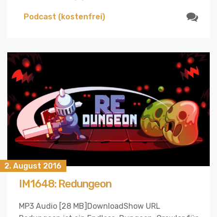
Podcast (kostenfrei)
2. August 2016
IM1648: Redungeon
MP3 Audio [28 MB]DownloadShow URL