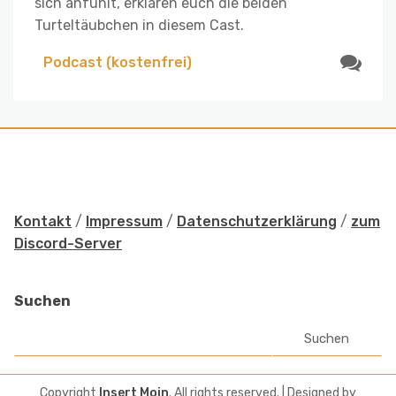
sich anfühlt, erklären euch die beiden
Turteltäubchen in diesem Cast.
Podcast (kostenfrei)
Kontakt
/
Impressum
/
Datenschutzerklärung
/
zum
Discord-Server
Suchen
Suchen
Copyright
Insert Moin
. All rights reserved.
| Designed by