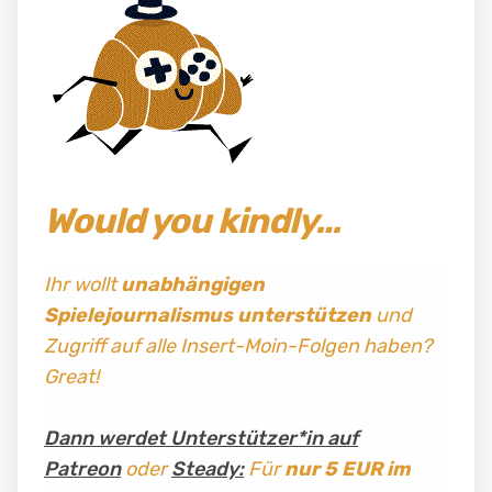
Would you kindly…
Ihr wollt
unabhängigen
Spielejournalismus
unterstützen
und
Zugriff auf alle Insert-Moin-Folgen haben?
Great!
Dann werdet Unterstützer*in auf
Patreon
oder
Steady:
Für
nur 5 EUR im