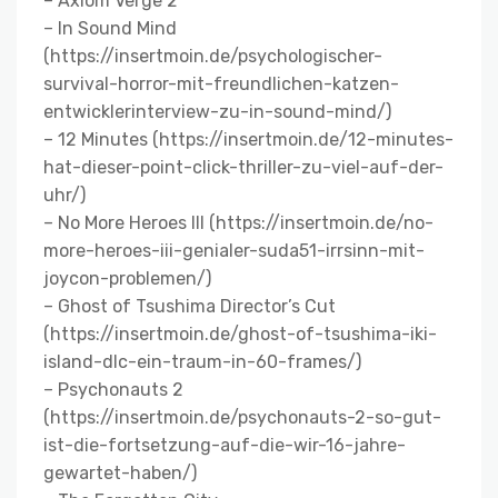
– Axiom Verge 2
– In Sound Mind
(https://insertmoin.de/psychologischer-
survival-horror-mit-freundlichen-katzen-
entwicklerinterview-zu-in-sound-mind/)
– 12 Minutes (https://insertmoin.de/12-minutes-
hat-dieser-point-click-thriller-zu-viel-auf-der-
uhr/)
– No More Heroes III (https://insertmoin.de/no-
more-heroes-iii-genialer-suda51-irrsinn-mit-
joycon-problemen/)
– Ghost of Tsushima Director’s Cut
(https://insertmoin.de/ghost-of-tsushima-iki-
island-dlc-ein-traum-in-60-frames/)
– Psychonauts 2
(https://insertmoin.de/psychonauts-2-so-gut-
ist-die-fortsetzung-auf-die-wir-16-jahre-
gewartet-haben/)