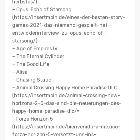
herbstes/)
– Opus: Echo of Starsong
(https://insertmoin.de/eines-der-besten-story-
games-2021-das-niemand-gespielt-hat-
entwicklerinterview-zu-opus-echo-of-
starsong/)
– Age of Empires IV
– The Eternal Cylinder
– The Good Life
– Alisa
– Chasing Static
– Animal Crossing Happy Home Paradise DLC
(https://insertmoin.de/animal-crossing-new-
horizons-2-0-das-sind-die-neuerungen-des-
happy-home-paradise-dlc/=
– Forza Horizon 5
(https://insertmoin.de/bienvenido-a-mexico-
forza-horizon-5-versetzt-uns-ins-