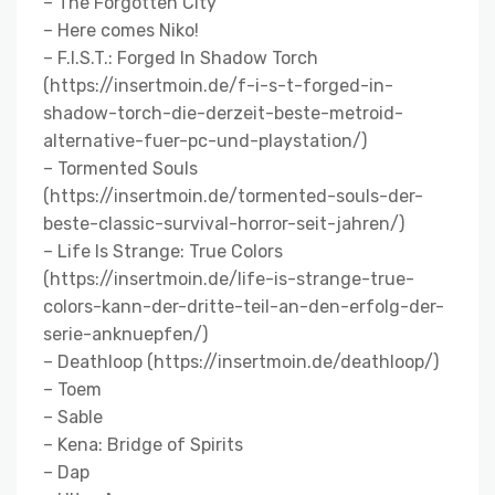
– The Forgotten City
– Here comes Niko!
– F.I.S.T.: Forged In Shadow Torch
(https://insertmoin.de/f-i-s-t-forged-in-
shadow-torch-die-derzeit-beste-metroid-
alternative-fuer-pc-und-playstation/)
– Tormented Souls
(https://insertmoin.de/tormented-souls-der-
beste-classic-survival-horror-seit-jahren/)
– Life Is Strange: True Colors
(https://insertmoin.de/life-is-strange-true-
colors-kann-der-dritte-teil-an-den-erfolg-der-
serie-anknuepfen/)
– Deathloop (https://insertmoin.de/deathloop/)
– Toem
– Sable
– Kena: Bridge of Spirits
– Dap