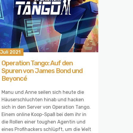
 Juli 2021
Operation Tango: Auf den
Spuren von James Bond und
Beyoncé
Manu und Anne seilen sich heute die
Häuserschluchten hinab und hacken
sich in den Server von Operation Tango.
Einem online Koop-Spaß bei dem ihr in
die Rollen einer toughen Agentin und
eines Profihackers schlüpft, um die Welt