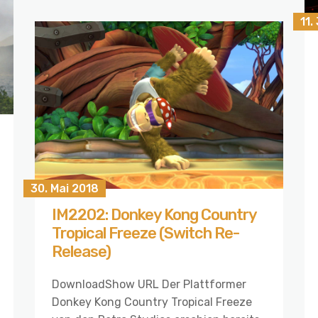
11.
30. Mai 2018
IM2202: Donkey Kong Country
Tropical Freeze (Switch Re-
Release)
DownloadShow URL Der Plattformer
Donkey Kong Country Tropical Freeze