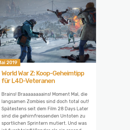
Mai 2019
World War Z: Koop-Geheimtipp
für L4D-Veteranen
Brains! Braaaaaaaains! Moment Mal, die
langsamen Zombies sind doch total out!
Spätestens seit dem Film 28 Days Later
sind die gehirnfressenden Untoten zu
sportlichen Sprintern mutiert. Und was