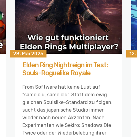
28. Mai 2025
12.
Elden Ring Nightreign im Test:
Souls-Roguelike Royale
From Software hat keine Lust auf
“same old, same old”. Statt dem ewig
gleichen Soulslike-Standard zu folgen,
sucht das japanische Studio immer
wieder nach neuen Akzenten. Nach
Experimenten wie Sekiro: Shadows Die
Twice oder der Wiederbelebung ihrer