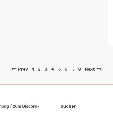
Prev
1
2
3
4
5
6
…
8
Next
rung
/
zum Discord-
Suchen