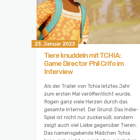
23. Januar 2023
Tiere knuddeln mit TCHIA:
Game Director Phil Crifo im
Interview
Als der Trailer von Tchia letztes Jahr
zum ersten Mal veröffentlicht wurde,
flogen ganz viele Herzen durch das
gesamte Internet. Der Grund: Das Indie-
Spiel ist nicht nur zuckersüß, sondern
zeigt auch viel Liebe gegenüber Tieren.
Das namensgebende Mädchen Tchia