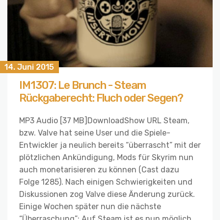
14. Juni 2015
IM1307: Le Brunch - Steam
Rückgaberecht: Fluch oder Segen?
MP3 Audio [37 MB]DownloadShow URL Steam,
bzw. Valve hat seine User und die Spiele-
Entwickler ja neulich bereits “überrascht” mit der
plötzlichen Ankündigung, Mods für Skyrim nun
auch monetarisieren zu können (Cast dazu
Folge 1285). Nach einigen Schwierigkeiten und
Diskussionen zog Valve diese Änderung zurück.
Einige Wochen später nun die nächste
“Überraschung”: Auf Steam ist es nun möglich,