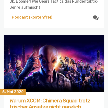
Ok, Boomer! Wie Gears Tactics das Rundentaktik-
Genre aufmischt
Podcast (kostenfrei)
6. Mai 2020
Warum XCOM: Chimera Squad trotz
frischer Ansätze nicht gänzlich