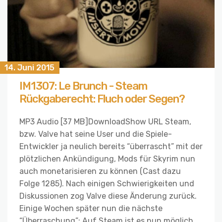
14. Juni 2015
IM1307: Le Brunch - Steam
Rückgaberecht: Fluch oder Segen?
MP3 Audio [37 MB]DownloadShow URL Steam,
bzw. Valve hat seine User und die Spiele-
Entwickler ja neulich bereits “überrascht” mit der
plötzlichen Ankündigung, Mods für Skyrim nun
auch monetarisieren zu können (Cast dazu
Folge 1285). Nach einigen Schwierigkeiten und
Diskussionen zog Valve diese Änderung zurück.
Einige Wochen später nun die nächste
“Überraschung”: Auf Steam ist es nun möglich,