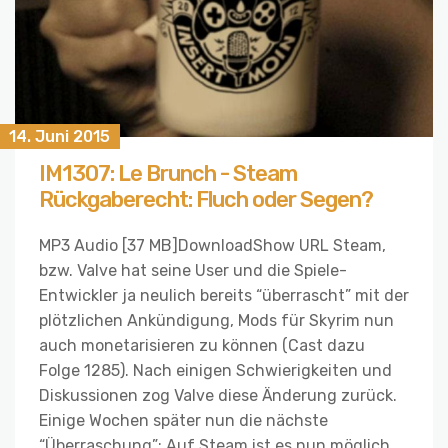
14. Juni 2015
IM1307: Le Brunch - Steam
Rückgaberecht: Fluch oder Segen?
MP3 Audio [37 MB]DownloadShow URL Steam,
bzw. Valve hat seine User und die Spiele-
Entwickler ja neulich bereits “überrascht” mit der
plötzlichen Ankündigung, Mods für Skyrim nun
auch monetarisieren zu können (Cast dazu
Folge 1285). Nach einigen Schwierigkeiten und
Diskussionen zog Valve diese Änderung zurück.
Einige Wochen später nun die nächste
“Überraschung”: Auf Steam ist es nun möglich,