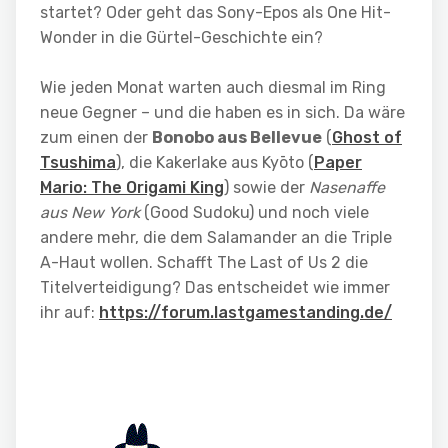
startet? Oder geht das Sony-Epos als One Hit-
Wonder in die Gürtel-Geschichte ein?
Wie jeden Monat warten auch diesmal im Ring
neue Gegner – und die haben es in sich. Da wäre
zum einen der
Bonobo aus Bellevue
(
Ghost of
Tsushima
), die Kakerlake aus Kyōto (
Paper
Mario: The Origami King
) sowie der
Nasenaffe
aus New York
(Good Sudoku) und noch viele
andere mehr, die dem Salamander an die Triple
A-Haut wollen. Schafft The Last of Us 2 die
Titelverteidigung? Das entscheidet wie immer
ihr auf:
h
t
t
p
s
:
/
/
f
o
r
u
m
.
l
a
s
t
g
a
m
e
s
t
a
n
d
i
n
g
.
d
e
/