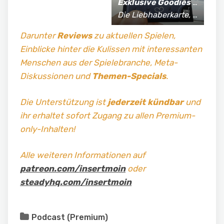
Exklusive Goodies
für Supporter*innen:
Die Liebhaberkarte, jährlich limitierte Fan-Shirts und vieles mehr!
Darunter
Reviews
zu aktuellen Spielen,
Einblicke hinter die Kulissen mit interessanten
Menschen aus der Spielebranche, Meta-
Diskussionen und
Themen-Specials
.
Die Unterstützung ist
jederzeit kündbar
und
ihr erhaltet sofort Zugang zu allen Premium-
only-Inhalten!
Alle weiteren Informationen auf
patreon.com/insertmoin
oder
steadyhq.com/insertmoin
Podcast (Premium)