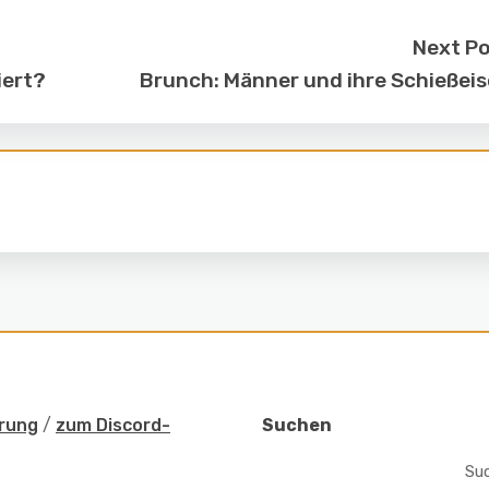
Next P
iert?
Brunch: Männer und ihre Schießei
rung
/
zum Discord-
Suchen
Su