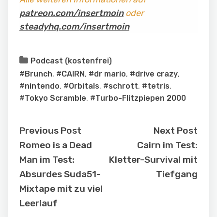
patreon.com/insertmoin
oder
steadyhq.com/insertmoin
Podcast (kostenfrei)
#Brunch
,
#CAIRN
,
#dr mario
,
#drive crazy
,
#nintendo
,
#Orbitals
,
#schrott
,
#tetris
,
#Tokyo Scramble
,
#Turbo-Flitzpiepen 2000
Previous Post
Next Post
Romeo is a Dead
Cairn im Test:
Man im Test:
Kletter-Survival mit
Absurdes Suda51-
Tiefgang
Mixtape mit zu viel
Leerlauf