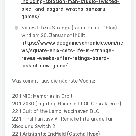
including-splosion-man-studio-twisted-
pixel-and-asgard-wraths-sanzaru-
games/
Neues Life is Strange (Reunion mit Chloe)
wird am 20. Januar enthüllt
https://www.videogameschronicle.com/ne
ws/square-enix-sets-life-is-strange-
reveal-weeks-after-ratings-board-
leaked-new-game
/
Was kommt raus die nächste Woche:
20.1 MIO: Memories in Orbit
20.1 2XKO (Fighting Game mit LOL Charakteren)
22.1 Cult of the Lamb: Woolhaven DLC
22.1 Final Fantasy VII Remake Intergrade für
Xbox und Switch 2
22.1 Arknights: Endfield (Gatcha Hype)