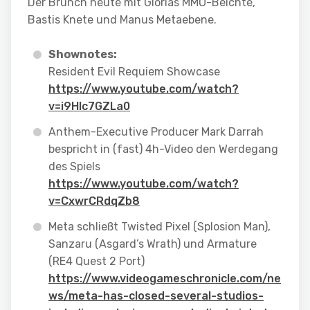
Der Brunch heute mit Glorias MMO-Beichte,
Bastis Knete und Manus Metaebene.
Shownotes:
Resident Evil Requiem Showcase
https://www.youtube.com/watch?
v=i9HIc7GZLa0
Anthem-Executive Producer Mark Darrah
bespricht in (fast) 4h-Video den Werdegang
des Spiels
https://www.youtube.com/watch?
v=CxwrCRdqZb8
Meta schließt Twisted Pixel (Splosion Man),
Sanzaru (Asgard’s Wrath) und Armature
(RE4 Quest 2 Port)
https://www.videogameschronicle.com/ne
ws/meta-has-closed-several-studios-