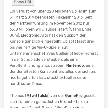
Show URL
Ein Verlust von über 220 Millionen Dollar im zum
31. März 2014 beendeten Fiskaljahr 2013. Seit
der Markteinführung im November 2012 nur
6,68 Millionen Wii U ausgeliefert (Stand Ende
Juni). Electronic Arts hat den Support der
Konsole gänzlich eingestellt, Ubisoft lässt drei
bis vier fertige Wii-U-Spiele laut
Unternehmenschef Yves Guillemot lieber vorerst
in der Schublade verstauben, als eine
Veröffentlichung anzustreben.
Nintendo
, einer
der der ältesten Konsolenhersteller, der sich bis
heute gehalten hat, steckt aktuell in einer
handfesten Krise.
Thomas (
@twittulski
) von der
GamePro
gesellt
sich für einen gemütlichen Brunch-Talk zu
Manu und Daniel. Steckt “Big N” ein einer